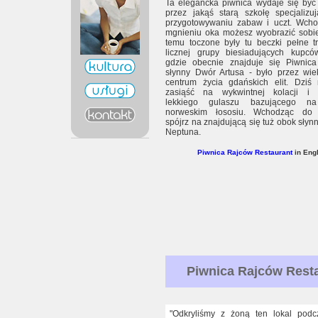
Ta elegancka piwnica wydaje się być
przez jakąś starą szkołę specjalizu
przygotowywaniu zabaw i uczt. Wcho
mgnieniu oka możesz wyobrazić sobie
temu toczone były tu beczki pełne t
licznej grupy biesiadujących kupców
gdzie obecnie znajduje się Piwnic
słynny Dwór Artusa - było przez wie
centrum życia gdańskich elit. Dziś
zasiąść na wykwintnej kolacji i 
lekkiego gulaszu bazującego n
norweskim łososiu. Wchodząc do r
spójrz na znajdującą się tuż obok słyn
Neptuna.
Piwnica Rajców Restaurant
in Engl
Piwnica Rajców Rest
"Odkryliśmy z żoną ten lokal podc