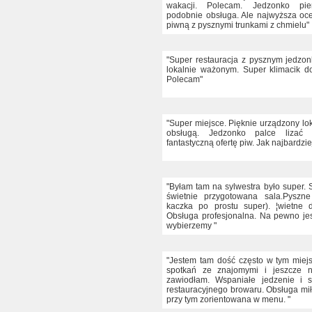
wakacji. Polecam. Jedzonko pie
podobnie obsługa. Ale najwyższa oc
piwną z pysznymi trunkami z chmielu"
"Super restauracja z pysznym jedzo
lokalnie ważonym. Super klimacik d
Polecam"
"Super miejsce. Pięknie urządzony lo
obsługą. Jedzonko palce lizać
fantastyczną ofertę piw. Jak najbardzi
"Byłam tam na sylwestra było super.
świetnie przygotowana sala.Pyszne
kaczka po prostu super). ¦wietne d
Obsługa profesjonalna. Na pewno je
wybierzemy "
"Jestem tam dość często w tym mie
spotkań ze znajomymi i jeszcze n
zawiodłam. Wspaniałe jedzenie i 
restauracyjnego browaru. Obsługa mił
przy tym zorientowana w menu. "