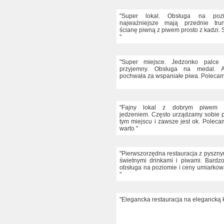
"Super lokal. Obsługa na poz
najważniejsze mają przednie tru
ścianę piwną z piwem prosto z kadzi.
"
"Super miejsce. Jedzonko palce l
przyjemny. Obsługa na medal. A
pochwała za wspaniałe piwa. Polecam
"Fajny lokal z dobrym piwem 
jedzeniem. Często urządzamy sobie
tym miejscu i zawsze jest ok. Poleca
warto "
"Pierwszorzędna restauracja z pyszny
świetnymi drinkami i piwami. Bardzo 
obsługa na poziomie i ceny umiarko
"
"Elegancka restauracja na elegancką k