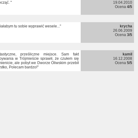
cząć. "
19.04.2010
Ocena
4/5
iałabym tu sobie wyprawić wesele..."
krycha
26.06.2009
Ocena
3/5
tastyczne, prześliczne miejsce. Sam fakt
kamil
bywania w Trójmieście sprawił, że czułem się
16.12.2008
ienicie, ale pobyt we Dworze Oliwskim przebił
Ocena
5/5
stko, Polecam bardzo!"