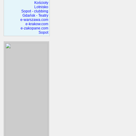
Kościoły
Lotnisko
Sopot - clubbing
Gdańsk - Teatry
e-warszawa.com
e-krakow.com
e-zakopane.com
Sopot