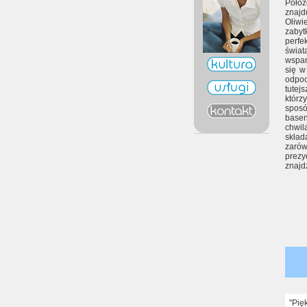
Poło
znajd
Oliwi
zaby
perfe
świa
wspan
się w
odpo
tutej
którz
sposó
base
chwil
skład
zarów
prez
znajdz
"Pię