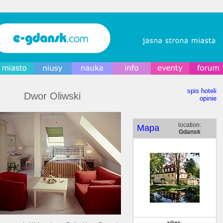
spis hoteli
Dwor Oliwski
opinie
location:
Mapa
Gdansk
adres
: