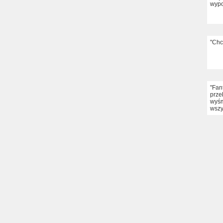
wypo
"Chc
"Fan
prze
wyśm
wszy