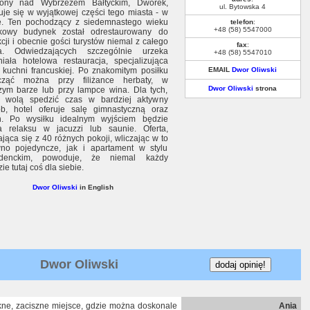
żony nad Wybrzeżem Bałtyckim, Dworek,
ul. Bytowska 4
uje się w wyjątkowej części tego miasta - w
e. Ten pochodzący z siedemnastego wieku
telefon
:
+48 (58) 5547000
tkowy budynek został odrestaurowany do
kcji i obecnie gości turystów niemal z całego
fax
:
ta. Odwiedzających szczególnie urzeka
+48 (58) 5547010
iała hotelowa restauracja, specjalizująca
 kuchni francuskiej. Po znakomitym posiłku
EMAIL
Dwor Oliwski
cząć można przy filiżance herbaty, w
Dwor Oliwski
strona
szym barze lub przy lampce wina. Dla tych,
y wolą spedzić czas w bardziej aktywny
b, hotel oferuje salę gimnastyczną oraz
n. Po wysiłku idealnym wyjściem będzie
a relaksu w jacuzzi lub saunie. Oferta,
ająca się z 40 różnych pokoji, wliczając w to
no pojedyncze, jak i apartament w stylu
ydenckim, powoduje, że niemal każdy
ie tutaj coś dla siebie.
Dwor Oliwski
in English
Dwor Oliwski
kne, zaciszne miejsce, gdzie można doskonale
Ania