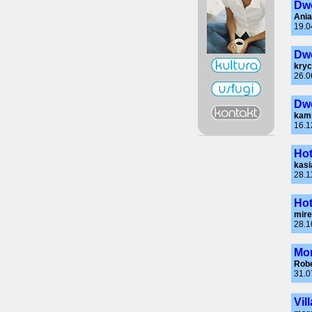
Dwo
Ania
19.0
Dwo
kry
26.0
Dwo
kami
16.1
Hot
kasi
28.1
Hot
mire
28.1
Mon
Robe
31.0
Vil