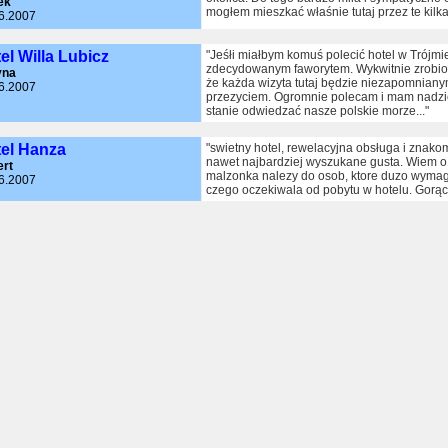
ek
mogłem mieszkać właśnie tutaj przez te kilka 
6.2007
el Willa Lubicz
"Jeśłi miałbym komuś polecić hotel w Trójmie
zdecydowanym faworytem. Wykwitnie zrobio
yna
że każda wizyta tutaj będzie niezapomnian
6.2007
przezyciem. Ogromnie polecam i mam nadzie
stanie odwiedzać nasze polskie morze..."
el Hanza
"swietny hotel, rewelacyjna obsługa i znako
nawet najbardziej wyszukane gusta. Wiem o
rt
malzonka nalezy do osob, ktore duzo wymaga
6.2007
czego oczekiwala od pobytu w hotelu. Gorą