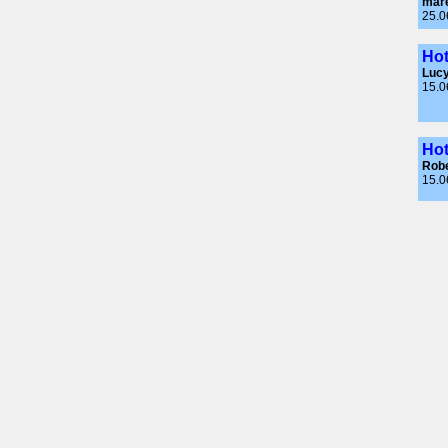
mar
25.0
Hot
Luc
15.0
Hot
Robe
15.0