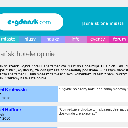
ańsk hotele opinie
k to szeroki wybór hoteli i apartamentów. Nasz spis obejmuje 11 z nich. Jeśli c
goś z nich, wystarczy, że odnajdziesz odpowiednią podstronę w naszym serwi
u czy apartamentu. Tam możesz zamieścić swój komentarz i razem z nami tworzyć 
k. Czekamy na Wasze opinie!
el Krolewski
"Pięknie położony hotel nad samą motławą."
n
6.2010
el Haffner
"Co niedzielę chodzę tu na basen. Jest jacuz
doskonale zrelaksować"
zek
4.2010