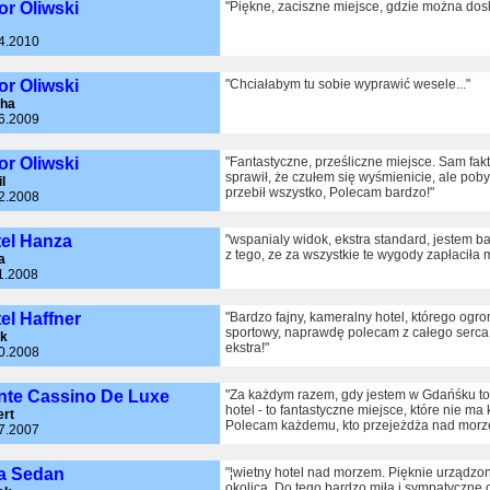
r Oliwski
"Piękne, zaciszne miejsce, gdzie można dos
4.2010
r Oliwski
"Chciałabym tu sobie wyprawić wesele..."
cha
6.2009
r Oliwski
"Fantastyczne, prześliczne miejsce. Sam fak
sprawił, że czułem się wyśmienicie, ale po
l
przebił wszystko, Polecam bardzo!"
2.2008
el Hanza
"wspanialy widok, ekstra standard, jestem 
z tego, ze za wszystkie te wygody zapłaciła m
a
1.2008
el Haffner
"Bardzo fajny, kameralny hotel, którego og
sportowy, naprawdę polecam z całego serca.
k
ekstra!"
0.2008
te Cassino De Luxe
"Za każdym razem, gdy jestem w Gdańśku t
hotel - to fantastyczne miejsce, które nie ma
rt
Polecam każdemu, kto przejeżdża nad morz
7.2007
la Sedan
"¦wietny hotel nad morzem. Pięknie urządzon
okolica. Do tego bardzo miła i sympatyczne 