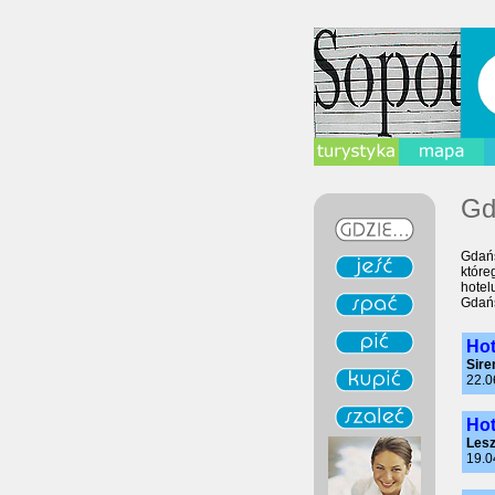
Gd
Gdańs
które
hotel
Gdańs
Hot
Sire
22.0
Hot
Les
19.0