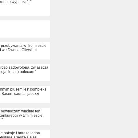
konale wypocząć. "
t przebywania w Trójmieście
byt we Dworze Oliwskim
bardzo zadowolona. zwlaszcza
oja firma :) polecam "
romnym plusem jest kompleks
 Basen, sauna i jacuzzi
o odwiedzam właśnie ten
 konkureccji w tym mieście.
e"
e pokoje i bardzo ładna
obsługa. Cieszę się że