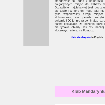
Mandarynka to jedno z najbardziej
najgorętszych miejsc do zabawy w
Oczywiście najciekawiej jest podcza
ale także i w inne dni nuda tutaj nie
tylko współczesny dizajn miejsca
klubowiczów, ale przede wszytk
gwiazdy i DJ-je, nie wspominając już 
nastrój koktailach. Do jedzenia raczej 
nie typowe obiady. Tak czy inaczej
kluczowych miejsc na Pomorzu.
Klub Mandarynka
in English
Klub Mandarynk