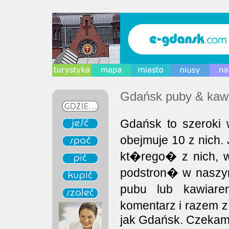
Gdańsk puby & kawi
Gdańsk to szeroki
obejmuje 10 z nich
kt�rego� z nich, 
podstron� w naszy
pubu lub kawiar
komentarz i razem z
jak Gdańsk. Czekam