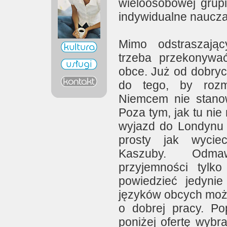
wieloosobowej grup
indywidualne naucza
Mimo odstraszają
trzeba przekonywa
obce. Już od dobrych
do tego, by roz
Niemcem nie stano
Poza tym, jak tu nie
wyjazd do Londynu 
prosty jak wycie
Kaszuby. Odma
przyjemności tylk
powiedzieć jedynie
języków obcych moż
o dobrej pracy. Po
poniżej ofertę wybra