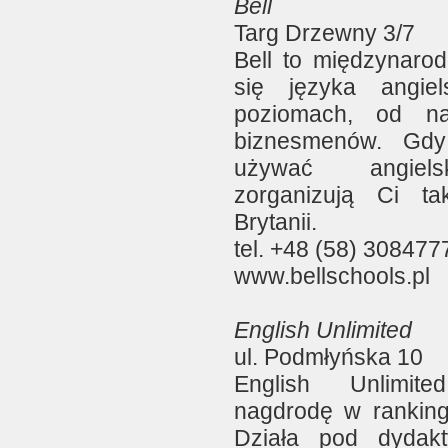
Bell
Targ Drzewny 3/7
Bell to międzynaro
się języka angie
poziomach, od na
biznesmenów. Gdy
używać angielsk
zorganizują Ci t
Brytanii.
tel. +48 (58) 308477
www.bellschools.pl
English Unlimited
ul. Podmłyńska 10
English Unlimit
nagdrodę w ranki
Działa pod dydak