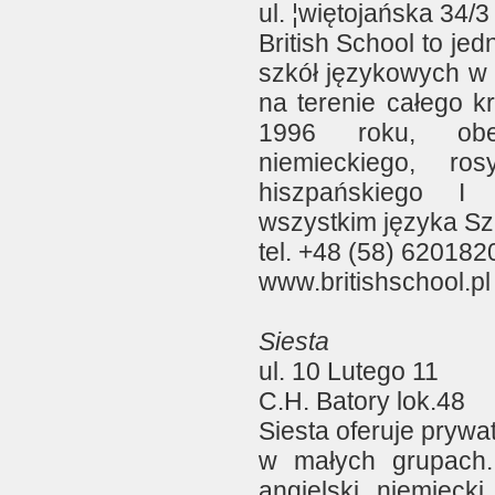
ul. ¦więtojańska 34/3
British School to je
szkół językowych w 
na terenie całego k
1996 roku, obe
niemieckiego, rosy
hiszpańskiego I
wszystkim języka Sz
tel. +48 (58) 620182
www.britishschool.pl
Siesta
ul. 10 Lutego 11
C.H. Batory lok.48
Siesta oferuje prywat
w małych grupach. 
angielski, niemiecki