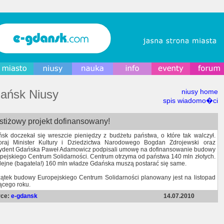
ańsk Niusy
niusy home
spis wiadomo�ci
stiżowy projekt dofinansowany!
sk doczekał się wreszcie pieniędzy z budżetu państwa, o które tak walczył.
raj Minister Kultury i Dziedzictwa Narodowego Bogdan Zdrojewski oraz
ydent Gdańska Paweł Adamowicz podpisali umowę na dofinansowanie budowy
pejskiego Centrum Solidarności. Centrum otrzyma od państwa 140 mln złotych.
lejne (bagatela!) 160 mln władze Gdańska muszą postarać się same.
ątek budowy Europejskiego Centrum Solidarności planowany jest na listopad
ącego roku.
rce:
e-gdansk
14.07.2010