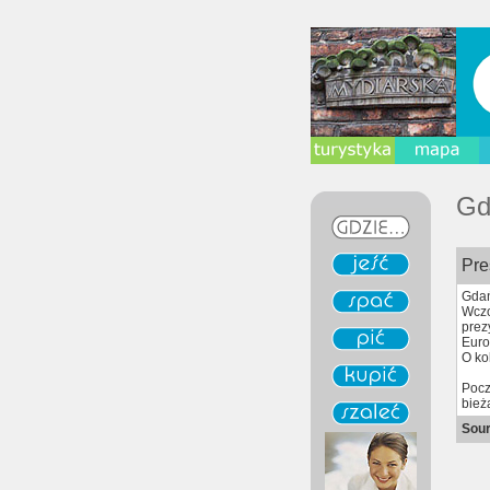
Gd
Pre
Gdań
Wczo
prez
Euro
O ko
Pocz
bież
Sou