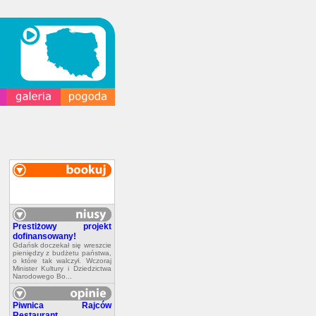
Prestiżowy projekt
dofinansowany!
Gdańsk doczekał się wreszcie
pieniędzy z budżetu państwa,
o które tak walczył. Wczoraj
Minister Kultury i Dziedzictwa
Narodowego Bo...
Piwnica Rajców
Restaurant