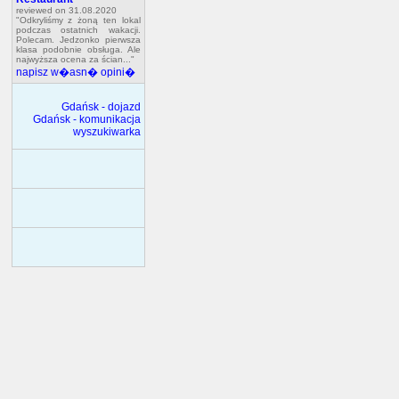
reviewed on 31.08.2020
"Odkryliśmy z żoną ten lokal
podczas ostatnich wakacji.
Polecam. Jedzonko pierwsza
klasa podobnie obsługa. Ale
najwyższa ocena za ścian..."
napisz w�asn� opini�
Gdańsk - dojazd
Gdańsk - komunikacja
wyszukiwarka