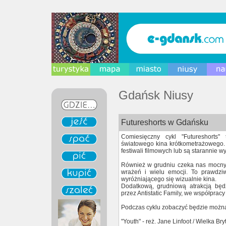
Gdańsk Niusy
Futureshorts w Gdańsku
Comiesięczny cykl "Futureshorts"
światowego kina krótkometrażowego.
festiwali filmowych lub są starannie 
Również w grudniu czeka nas mocny
wrażeń i wielu emocji. To prawdziw
wyróżniającego się wizualnie kina.
Dodatkową, grudniową atrakcją będz
przez Antistatic Family, we współpracy
Podczas cyklu zobaczyć będzie można
"Youth" - reż. Jane Linfoot / Wielka Bry