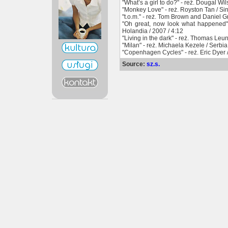
"What’s a girl to do?" - reż. Dougal Wil
"Monkey Love" - reż. Royston Tan / Si
"t.o.m." - reż. Tom Brown and Daniel Gr
"Oh great, now look what happened"
Holandia / 2007 / 4:12
"Living in the dark" - reż. Thomas Leun
"Milan" - reż. Michaela Kezele / Serbia
"Copenhagen Cycles" - reż. Eric Dyer /
Source:
sz.s.